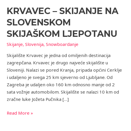
–
KRVAVEC – SKIJANJE NA
skijanje
na
SLOVENSKOM
slovenskom
skijaškom
SKIJAŠKOM LJEPOTANU
ljepotanu
Skijanje
,
Slovenija
,
Snowboardanje
Skijalište Krvavec je jedna od omiljenih destinacija
zagrepčana. Krvavec je drugo najveće skijalište u
Sloveniji. Nalazi se pored Kranja, pripada općini Cerklje
i udaljeno je svega 25 km sjeverno od Ljubljane. Od
Zagreba je udaljen oko 160 km odnosno manje od 2
sata vožnje automobilom. Skijalište se nalazi 10 km od
zračne luke Jožeta Pučnika […]
Read More »