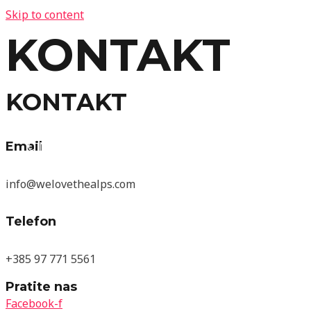
Skip to content
KONTAKT
POČETNA
KONTAKT
O NAMA
Email
info@welovethealps.com
BLOG
Telefon
+385 97 771 5561
SLOVENIJA
Pratite nas
Facebook-f