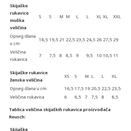
Skijaške
rukavice
S
S
M
M
L
L
XL
XL
XXL
muška
veličina
Opseg dlana
18,5
19,5
21
22,5
23,5
24,5
26
27,5
29
u cm
Veličina
7
7,5
8
8,5
9
9,5
10
10,5
11
rukavica
Skijaške rukavice
XS
S
M
L
L
XL
ženska veličina
Opseg dlana u cm
16,5
17,5
19
20,5
22,5
23,5
Veličina rukavica
6
6,5
7
7,5
8
8,5
Tablica veličina
skijaških rukavica
proizvođača
Reusch:
Skijaške