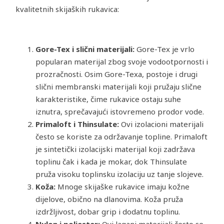
kvalitetnih skijaških rukavica:
Gore-Tex i slični materijali:
Gore-Tex je vrlo
popularan materijal zbog svoje vodootpornosti i
prozračnosti. Osim Gore-Texa, postoje i drugi
slični membranski materijali koji pružaju slične
karakteristike, čime rukavice ostaju suhe
iznutra, sprečavajući istovremeno prodor vode.
Primaloft i Thinsulate:
Ovi izolacioni materijali
često se koriste za održavanje topline. Primaloft
je sintetički izolacijski materijal koji zadržava
toplinu čak i kada je mokar, dok Thinsulate
pruža visoku toplinsku izolaciju uz tanje slojeve.
Koža:
Mnoge skijaške rukavice imaju kožne
dijelove, obično na dlanovima. Koža pruža
izdržljivost, dobar grip i dodatnu toplinu.
Nylon i poliester:
Ovi lagani materijali često se