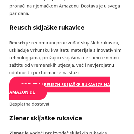
pronaći na njemačkom Amazonu. Dostava je u svega
par dana.
Reusch skijaške rukavice
Reusch
je renomirani proizvođač skijaških rukavica,
usklađuje vrhunsku kvalitetu materijala s inovativnim
tehnologijama, pružajući skijašima ne samo iznimnu
zaštitu od vremenskih utjecaja, već i nevjerojatnu
udobnost i performanse na stazi.
POGLEDAJ REUSCH SKIJAŠKE RUKAVICE NA
AMAZON.DE
Besplatna dostava!
Ziener skijaške rukavice
Ziener
je vodeći proizvođač skijaških rukavica,