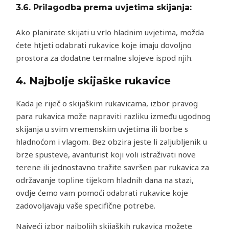
3.6.
Prilagodba prema uvjetima skijanja:
Ako planirate skijati u vrlo hladnim uvjetima, možda
ćete htjeti odabrati rukavice koje imaju dovoljno
prostora za dodatne termalne slojeve ispod njih.
4. Najbolje skijaške rukavice
Kada je riječ o skijaškim rukavicama, izbor pravog
para rukavica može napraviti razliku između ugodnog
skijanja u svim vremenskim uvjetima ili borbe s
hladnoćom i vlagom. Bez obzira jeste li zaljubljenik u
brze spusteve, avanturist koji voli istraživati ​​nove
terene ili jednostavno tražite savršen par rukavica za
održavanje topline tijekom hladnih dana na stazi,
ovdje ćemo vam pomoći odabrati rukavice koje
zadovoljavaju vaše specifične potrebe.
Najveći izbor najboljih skijaških rukavica možete