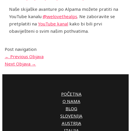
Naše skijaške avanture po Alpama možete pratiti na
YouTube kanalu
@welovethealps
. Ne zaboravite se
pretplatiti na
YouTube kanal
kako bi bili prvi
obaviješteni o svim našim pothvatima.
Post navigation
←
Previous Objava
Next Objava
→
POČETNA
O NAMA
BLOG
SLOVENIJA
AUSTRIJA
ITALIJA