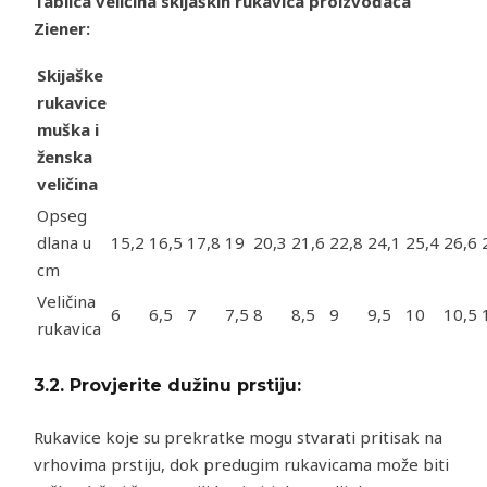
Tablica veličina
skijaških rukavica
proizvođača
Ziener:
Skijaške
rukavice
muška i
ženska
veličina
Opseg
dlana u
15,2
16,5
17,8
19
20,3
21,6
22,8
24,1
25,4
26,6
cm
Veličina
6
6,5
7
7,5
8
8,5
9
9,5
10
10,5
rukavica
3.2.
Provjerite dužinu prstiju:
Rukavice koje su prekratke mogu stvarati pritisak na
vrhovima prstiju, dok predugim rukavicama može biti