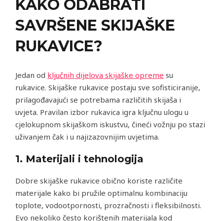
KAKO ODABRATI
SAVRŠENE SKIJAŠKE
RUKAVICE?
Jedan od
ključnih dijelova skijaške opreme
su
rukavice. Skijaške rukavice postaju sve sofisticiranije,
prilagođavajući se potrebama različitih skijaša i
uvjeta. Pravilan izbor rukavica igra ključnu ulogu u
cjelokupnom skijaškom iskustvu, čineći vožnju po stazi
uživanjem čak i u najizazovnijim uvjetima.
1. Materijali i tehnologija
Dobre skijaške rukavice obično koriste različite
materijale kako bi pružile optimalnu kombinaciju
toplote, vodootpornosti, prozračnosti i fleksibilnosti.
Evo nekoliko često korištenih materijala kod