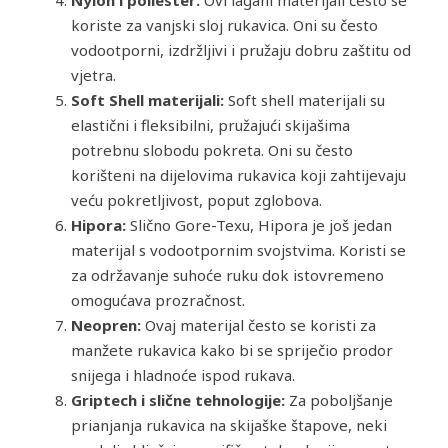
koriste za vanjski sloj rukavica. Oni su često
vodootporni, izdržljivi i pružaju dobru zaštitu od
vjetra.
Soft Shell materijali:
Soft shell materijali su
elastični i fleksibilni, pružajući skijašima
potrebnu slobodu pokreta. Oni su često
korišteni na dijelovima rukavica koji zahtijevaju
veću pokretljivost, poput zglobova.
Hipora:
Slično Gore-Texu, Hipora je još jedan
materijal s vodootpornim svojstvima. Koristi se
za održavanje suhoće ruku dok istovremeno
omogućava prozračnost.
Neopren:
Ovaj materijal često se koristi za
manžete rukavica kako bi se spriječio prodor
snijega i hladnoće ispod rukava.
Griptech i slične tehnologije:
Za poboljšanje
prianjanja rukavica na skijaške štapove, neki