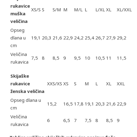
rukavice
XS/S
S
S/M
M
M/L
L
L/XL
XL
XL/XXL
muška
veličina
Opseg
dlana u
19,1
20,3
21,6
22,9
24,2
25,4
26,7
27,9
29,2
cm
Veličina
7,5
8
8,5
9
9,5
10
10,5
11
11,5
rukavica
Skijaške
rukavice
XXS/XS
XS
S
M
L
XL
XXL
ženska veličina
Opseg dlana u
15,2
16,5
17,8
19,1
20,3
21,6
22,9
cm
Veličina
6
6,5
7
7,5
8
8,5
9
rukavica