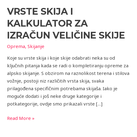
skija
VRSTE SKIJA I
i
kalkulator
KALKULATOR ZA
za
izračun
IZRAČUN VELIČINE SKIJE
veličine
Oprema
,
Skijanje
skije
Koje su vrste skija i koje skije odabrati neka su od
ključnih pitanja kada se radi o kompletiranju opreme za
alpsko skijanje. S obzirom na raznolikost terena i stilova
vožnje, postoji niz različitih vrsta skija, svaka
prilagođena specifičnim potrebama skijaša. Iako je
moguće dodati i još neke druge kategorije i
potkategorije, ovdje smo prikazali vrste […]
Read More »