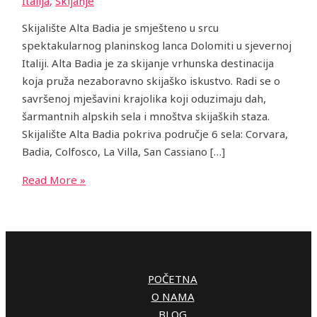
Italija
,
Skijanje
Skijalište Alta Badia je smješteno u srcu
spektakularnog planinskog lanca Dolomiti u sjevernoj
Italiji. Alta Badia je za skijanje vrhunska destinacija
koja pruža nezaboravno skijaško iskustvo. Radi se o
savršenoj mješavini krajolika koji oduzimaju dah,
šarmantnih alpskih sela i mnoštva skijaških staza.
Skijalište Alta Badia pokriva područje 6 sela: Corvara,
Badia, Colfosco, La Villa, San Cassiano […]
Read More »
POČETNA
O NAMA
BLOG