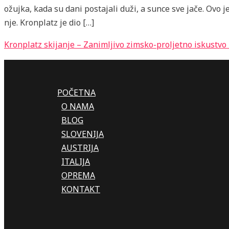
ožujka, kada su dani postajali duži, a sunce sve jače. Ovo j
nje. Kronplatz je dio […]
Kronplatz skijanje – Zanimljivo zimsko-proljetno iskustvo
POČETNA
O NAMA
BLOG
SLOVENIJA
AUSTRIJA
ITALIJA
OPREMA
KONTAKT