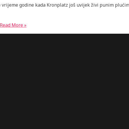
e vrijeme godine kada Kronplatz još uvijek živi punim plućima
Read More »