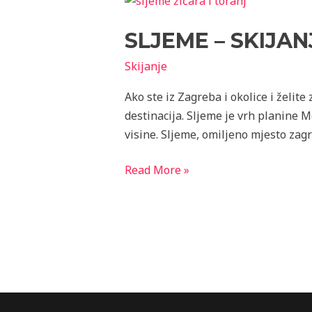
–
SLJEME – SKIJA
skijanje
i
Skijanje
sanjkanje
nadomak
Ako ste iz Zagreba i okolice i želite
Zagreba
destinacija. Sljeme je vrh planine 
visine. Sljeme, omiljeno mjesto zagr
Read More »