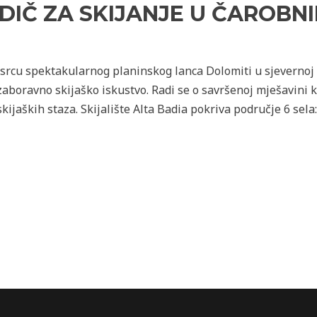
ODIČ ZA SKIJANJE U ČAROB
 srcu spektakularnog planinskog lanca Dolomiti u sjevernoj It
aboravno skijaško iskustvo. Radi se o savršenoj mješavini k
ijaških staza. Skijalište Alta Badia pokriva područje 6 sela: 