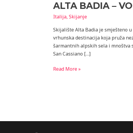
ALTA BADIA – V
–
vodič
Italija
,
Skijanje
za
skijanje
Skijalište Alta Badia je smješteno u
u
vrhunska destinacija koja pruža nez
čarobnim
šarmantnih alpskih sela i mnoštva sk
Dolomitima
San Cassiano […]
Read More »