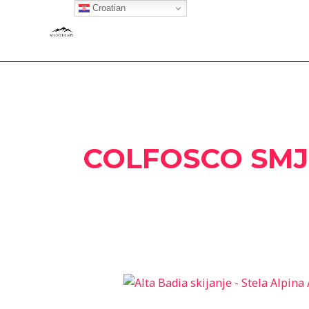
Skip
Croatian
to
content
COLFOSCO SMJ
Alta
Badia