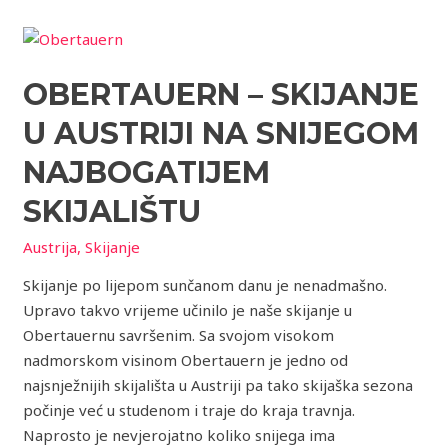
Obertauern
–
OBERTAUERN – SKIJANJE
skijanje
u
U AUSTRIJI NA SNIJEGOM
Austriji
na
NAJBOGATIJEM
snijegom
SKIJALIŠTU
najbogatijem
skijalištu
Austrija
,
Skijanje
Skijanje po lijepom sunčanom danu je nenadmašno.
Upravo takvo vrijeme učinilo je naše skijanje u
Obertauernu savršenim. Sa svojom visokom
nadmorskom visinom Obertauern je jedno od
najsnježnijih skijališta u Austriji pa tako skijaška sezona
počinje već u studenom i traje do kraja travnja.
Naprosto je nevjerojatno koliko snijega ima