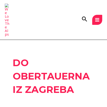
Skip
MAI
to
MEN
content
Search
DO
OBERTAUERNA
IZ ZAGREBA