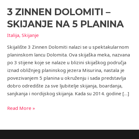
Zinnen
3 ZINNEN DOLOMITI –
Dolomiti
–
SKIJANJE NA 5 PLANINA
skijanje
na
Italija
,
Skijanje
5
Skijalište 3 Zinnen Dolomiti nalazi se u spektakularnom
planina
planinskom lancu Dolomita. Ova skijaška meka, nazvana
po 3 stijene koje se nalaze u blizini skijaškog područja
iznad obližnjeg planinskog jezera Misurina, nastala je
povezivanjem 5 planina u okruženju i sada predstavlja
dobro odredište za sve ljubitelje skijanja, boardanja,
sanjkanja i nordijskog skijanja. Kada su 2014. godine […]
Read More »