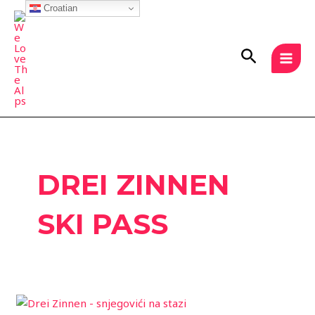
Skip
Croatian
MAI
to
MEN
content
Search
DREI ZINNEN
SKI PASS
3