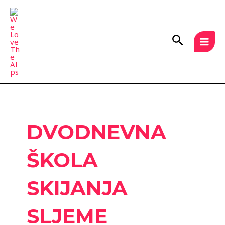
Skip
MAI
to
MEN
content
Search
DVODNEVNA
ŠKOLA
SKIJANJA
SLJEME