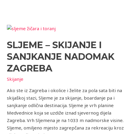
Sljeme
–
SLJEME – SKIJANJE I
skijanje
i
SANJKANJE NADOMAK
sanjkanje
nadomak
ZAGREBA
Zagreba
Skijanje
Ako ste iz Zagreba i okolice i želite za pola sata biti na
skijaškoj stazi, Sljeme je za skijanje, boardanje pa i
sanjkanje odlična destinacija. Sljeme je vrh planine
Medvednice koja se uzdiže iznad sjevernog dijela
Zagreba. Vrh Sljemena je na 1033 m nadmorske visine.
Sljeme, omiljeno mjesto zagrepčana za rekreaciju kroz