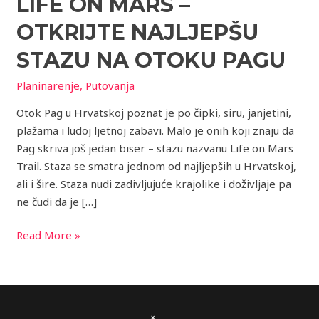
LIFE ON MARS –
–
otkrijte
OTKRIJTE NAJLJEPŠU
najljepšu
stazu
STAZU NA OTOKU PAGU
na
Planinarenje
,
Putovanja
otoku
Pagu
Otok Pag u Hrvatskoj poznat je po čipki, siru, janjetini,
plažama i ludoj ljetnoj zabavi. Malo je onih koji znaju da
Pag skriva još jedan biser – stazu nazvanu Life on Mars
Trail. Staza se smatra jednom od najljepših u Hrvatskoj,
ali i šire. Staza nudi zadivljujuće krajolike i doživljaje pa
ne čudi da je […]
Read More »