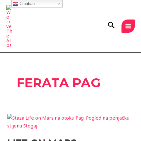
Skip
Croatian
MAI
to
MEN
content
Search
FERATA PAG
Life
on
Mars