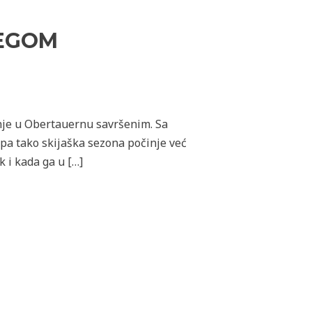
JEGOM
nje u Obertauernu savršenim. Sa
pa tako skijaška sezona počinje već
 i kada ga u […]