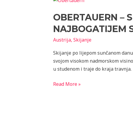
–
OBERTAUERN – S
skijanje
u
NAJBOGATIJEM S
Austriji
na
Austrija
,
Skijanje
snijegom
Skijanje po lijepom sunčanom danu 
najbogatijem
svojom visokom nadmorskom visinom 
skijalištu
u studenom i traje do kraja travnja.
Read More »