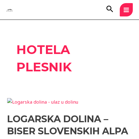
Skip
MAI
Search
to
MEN
content
HOTELA
PLESNIK
Logarska
dolina
LOGARSKA DOLINA –
–
biser
BISER SLOVENSKIH ALPA
slovenskih