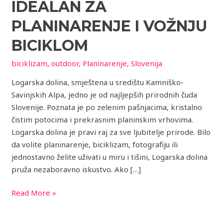
Alpa
IDEALAN ZA
idealan
PLANINARENJE I VOŽNJU
za
planinarenje
BICIKLOM
i
biciklizam
,
outdoor
,
Planinarenje
,
Slovenija
vožnju
biciklom
Logarska dolina, smještena u središtu Kamniško-
Savinjskih Alpa, jedno je od najljepših prirodnih čuda
Slovenije. Poznata je po zelenim pašnjacima, kristalno
čistim potocima i prekrasnim planinskim vrhovima.
Logarska dolina je pravi raj za sve ljubitelje prirode. Bilo
da volite planinarenje, biciklizam, fotografiju ili
jednostavno želite uživati u miru i tišini, Logarska dolina
pruža nezaboravno iskustvo. Ako […]
Read More »