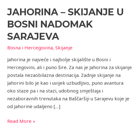
–
JAHORINA – SKIJANJE U
skijanje
u
BOSNI NADOMAK
Bosni
nadomak
SARAJEVA
Sarajeva
Bosna i Hercegovina
,
Skijanje
Jahorina je najveće i najbolje skijalište u Bosni i
Hercegovini, ali i puno šire. Za nas je Jahorina za skijanje
postala nezaobilazna destinacija. Zadnje skijanje na
Jahorini bilo je kao i uvijek uzbudljivo, puno avantura
oko staze pa i na stazi, udobnog smještaja i
nezaboravnih trenutaka na Baščaršiji u Sarajevu koje je
od Jahorine udaljeno […]
Read More »