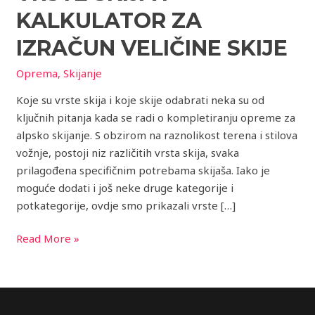
kalkulator
KALKULATOR ZA
za
izračun
IZRAČUN VELIČINE SKIJE
veličine
Oprema
,
Skijanje
skije
Koje su vrste skija i koje skije odabrati neka su od
ključnih pitanja kada se radi o kompletiranju opreme za
alpsko skijanje. S obzirom na raznolikost terena i stilova
vožnje, postoji niz različitih vrsta skija, svaka
prilagođena specifičnim potrebama skijaša. Iako je
moguće dodati i još neke druge kategorije i
potkategorije, ovdje smo prikazali vrste […]
Read More »