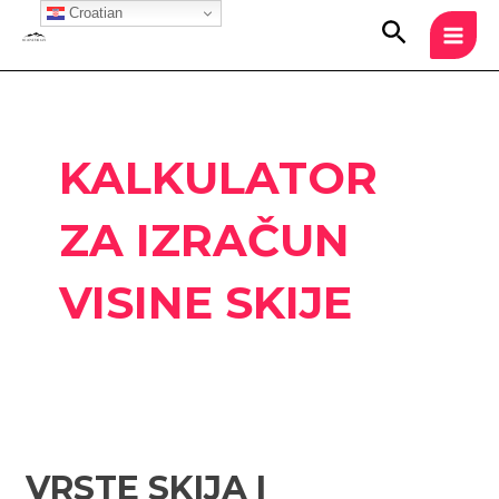
Skip
Croatian
MAI
Search
to
MEN
content
KALKULATOR
ZA IZRAČUN
VISINE SKIJE
Vrste
skija
VRSTE SKIJA I
i