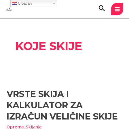
Skip
Croatian
MAI
Search
to
MEN
content
KOJE SKIJE
Vrste
skija
VRSTE SKIJA I
i
kalkulator
KALKULATOR ZA
za
izračun
IZRAČUN VELIČINE SKIJE
veličine
Oprema
,
Skijanje
skije