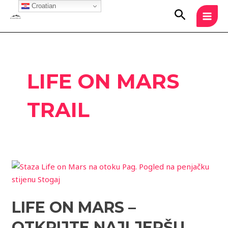
Skip
Croatian
MAI
Search
to
MEN
content
LIFE ON MARS
TRAIL
Life
on
Mars
LIFE ON MARS –
–
otkrijte
OTKRIJTE NAJLJEPŠU