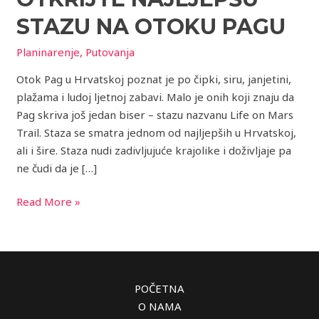
najljepšu
stazu
STAZU NA OTOKU PAGU
na
Planinarenje
,
Putovanja
otoku
Pagu
Otok Pag u Hrvatskoj poznat je po čipki, siru, janjetini,
plažama i ludoj ljetnoj zabavi. Malo je onih koji znaju da
Pag skriva još jedan biser – stazu nazvanu Life on Mars
Trail. Staza se smatra jednom od najljepših u Hrvatskoj,
ali i šire. Staza nudi zadivljujuće krajolike i doživljaje pa
ne čudi da je […]
Read More »
POČETNA
O NAMA