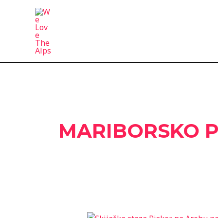
Skip
to
content
MARIBORSKO P
Mariborsko