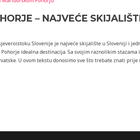
ORJE – NAJVEĆE SKIJALIŠTE
veroistoku Slovenije je najveće skijalište u Sloveniji i jed
ko Pohorje idealna destinacija. Sa svojim raznolikim stazama
 Hrvatske. U ovom tekstu donosimo sve što trebate znati prije