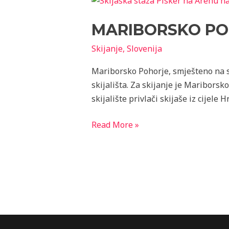
Pohorje
MARIBORSKO POH
–
najveće
Skijanje
,
Slovenija
skijalište
u
Mariborsko Pohorje, smješteno na sje
Sloveniji
skijališta. Za skijanje je Maribors
skijalište privlači skijaše iz cijele
Read More »