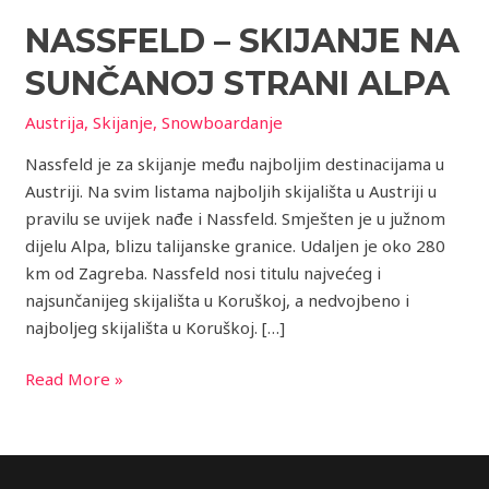
–
NASSFELD – SKIJANJE NA
Skijanje
na
SUNČANOJ STRANI ALPA
sunčanoj
strani
Austrija
,
Skijanje
,
Snowboardanje
Alpa
Nassfeld je za skijanje među najboljim destinacijama u
Austriji. Na svim listama najboljih skijališta u Austriji u
pravilu se uvijek nađe i Nassfeld. Smješten je u južnom
dijelu Alpa, blizu talijanske granice. Udaljen je oko 280
km od Zagreba. Nassfeld nosi titulu najvećeg i
najsunčanijeg skijališta u Koruškoj, a nedvojbeno i
najboljeg skijališta u Koruškoj. […]
Read More »