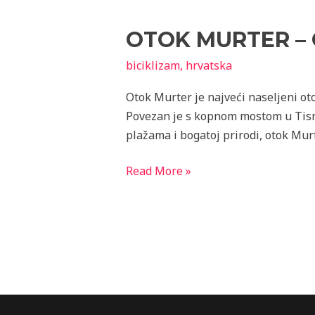
Murter
OTOK MURTER – 
–
od
biciklizam
,
hrvatska
plaže
do
Otok Murter je najveći naseljeni oto
plaže
Povezan je s kopnom mostom u Tisno
na
plažama i bogatoj prirodi, otok Murte
biciklu
Read More »