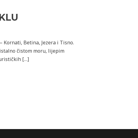
IKLU
 Kornati, Betina, Jezera i Tisno.
istalno čistom moru, lijepim
rističkih […]