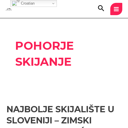
Skip
Croatian
MAI
Search
to
MEN
content
POHORJE
SKIJANJE
Najbolje
skijalište
NAJBOLJE SKIJALIŠTE U
u
Sloveniji
SLOVENIJI – ZIMSKI
–