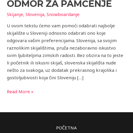
zimski
ODMOR ZA PAMĆENJE
odmor
Skijanje
,
Slovenija
,
Snowboardanje
za
pamćenje
U ovom tekstu ćemo vam pomoći odabrati najbolje
skijalište u Sloveniji odnosno odabrati ono koje
odgovara vašim preferencijama. Slovenija, sa svojim
raznolikim skijalištima, pruža nezaboravno iskustvo
svim ljubiteljima zimskih radosti. Bez obzira na to jeste
li početnik ili iskusni skijaš, slovenska skijališta nude
nešto za svakoga, uz dodatak prekrasnog krajolika i
gostoljubivosti koja čini Sloveniju […]
Read More »
POČETNA