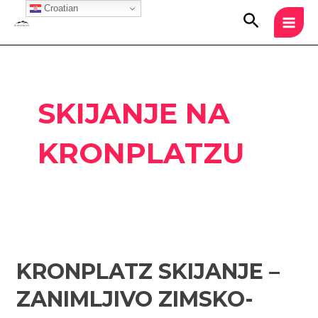
Skip
Croatian
MAI
Search
to
MEN
content
SKIJANJE NA
KRONPLATZU
Kronplatz
skijanje
KRONPLATZ SKIJANJE –
–
Zanimljivo
ZANIMLJIVO ZIMSKO-
zimsko-