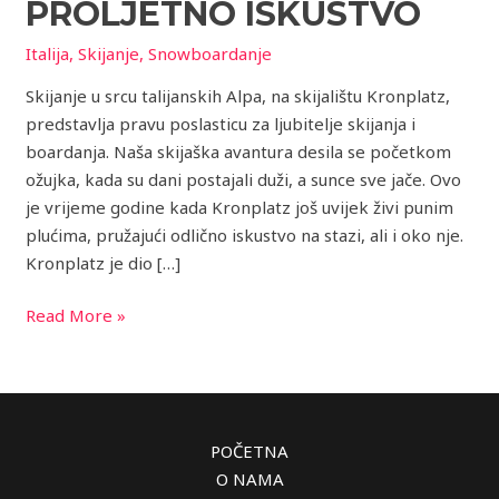
proljetno
PROLJETNO ISKUSTVO
iskustvo
Italija
,
Skijanje
,
Snowboardanje
Skijanje u srcu talijanskih Alpa, na skijalištu Kronplatz,
predstavlja pravu poslasticu za ljubitelje skijanja i
boardanja. Naša skijaška avantura desila se početkom
ožujka, kada su dani postajali duži, a sunce sve jače. Ovo
je vrijeme godine kada Kronplatz još uvijek živi punim
plućima, pružajući odlično iskustvo na stazi, ali i oko nje.
Kronplatz je dio […]
Read More »
POČETNA
O NAMA