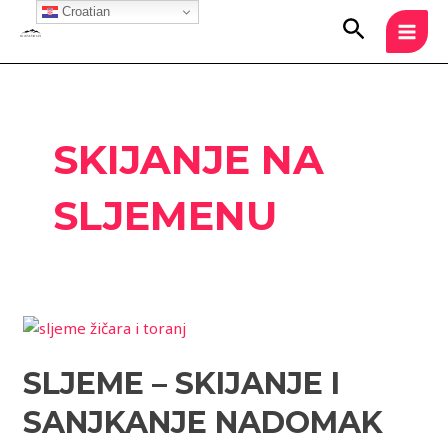
Skip
Croatian
MAI
Search
to
MEN
content
SKIJANJE NA
SLJEMENU
Sljeme
–
SLJEME – SKIJANJE I
skijanje
i
SANJKANJE NADOMAK
sanjkanje