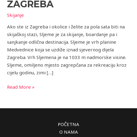
nadomak
ZAGREBA
Zagreba
Skijanje
Ako ste iz Zagreba i okolice i želite za pola sata biti na
skijaškoj stazi, Sljeme je za skijanje, boardanje pa i
sanjkanje odlična destinacija. Sljeme je vrh planine
Medvednice koja se uzdiže iznad sjevernog dijela
Zagreba. Vrh Sljemena je na 1033 m nadmorske visine.
Sljeme, omiljeno mjesto zagrepčana za rekreaciju kroz
cijelu godinu, zimi […]
Read More »
POČETNA
O NAMA