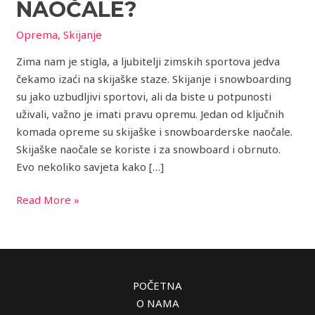
NAOČALE?
Oprema
,
Skijanje
Zima nam je stigla, a ljubitelji zimskih sportova jedva
čekamo izaći na skijaške staze. Skijanje i snowboarding
su jako uzbudljivi sportovi, ali da biste u potpunosti
uživali, važno je imati pravu opremu. Jedan od ključnih
komada opreme su skijaške i snowboarderske naočale.
Skijaške naočale se koriste i za snowboard i obrnuto.
Evo nekoliko savjeta kako […]
Read More »
POČETNA
O NAMA