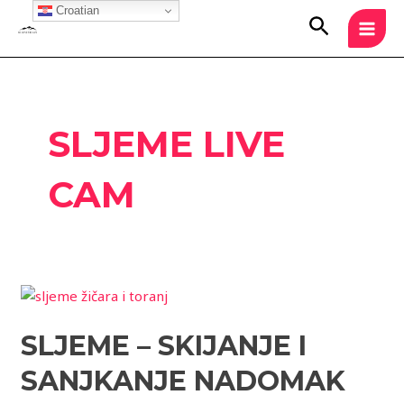
Skip
Croatian
MAI
Search
to
MEN
content
SLJEME LIVE
CAM
Sljeme
–
SLJEME – SKIJANJE I
skijanje
i
SANJKANJE NADOMAK
sanjkanje