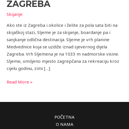
nadomak
ZAGREBA
Zagreba
Skijanje
Ako ste iz Zagreba i okolice i želite za pola sata biti na
skijaškoj stazi, Sljeme je za skijanje, boardanje pa i
sanjkanje odlična destinacija. Sljeme je vrh planine
Medvednice koja se uzdiže iznad sjevernog dijela
Zagreba. Vrh Sljemena je na 1033 m nadmorske visine.
Sljeme, omiljeno mjesto zagrepčana za rekreaciju kroz
cijelu godinu, zimi […]
Read More »
POČETNA
O NAMA