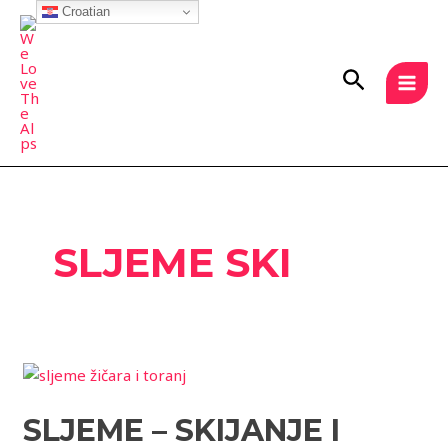
Skip
Croatian
MAI
to
MEN
content
Search
SLJEME SKI
Sljeme
–
SLJEME – SKIJANJE I
skijanje