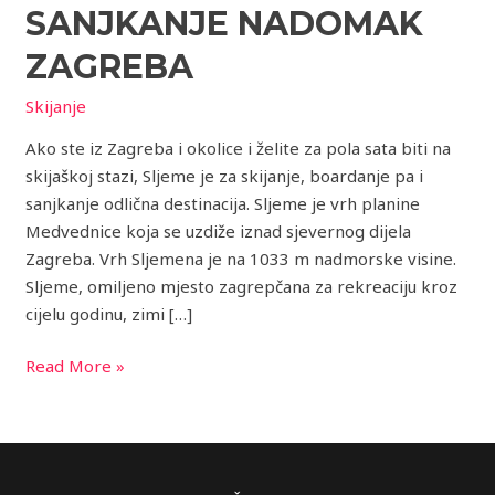
i
SANJKANJE NADOMAK
sanjkanje
nadomak
ZAGREBA
Zagreba
Skijanje
Ako ste iz Zagreba i okolice i želite za pola sata biti na
skijaškoj stazi, Sljeme je za skijanje, boardanje pa i
sanjkanje odlična destinacija. Sljeme je vrh planine
Medvednice koja se uzdiže iznad sjevernog dijela
Zagreba. Vrh Sljemena je na 1033 m nadmorske visine.
Sljeme, omiljeno mjesto zagrepčana za rekreaciju kroz
cijelu godinu, zimi […]
Read More »