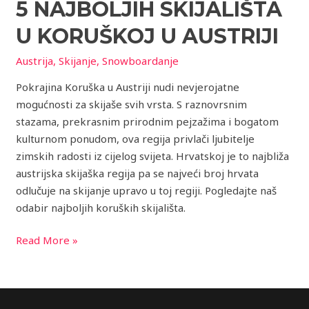
5 NAJBOLJIH SKIJALIŠTA
skijališta
u
U KORUŠKOJ U AUSTRIJI
Koruškoj
u
Austrija
,
Skijanje
,
Snowboardanje
Austriji
Pokrajina Koruška u Austriji nudi nevjerojatne
mogućnosti za skijaše svih vrsta. S raznovrsnim
stazama, prekrasnim prirodnim pejzažima i bogatom
kulturnom ponudom, ova regija privlači ljubitelje
zimskih radosti iz cijelog svijeta. Hrvatskoj je to najbliža
austrijska skijaška regija pa se najveći broj hrvata
odlučuje na skijanje upravo u toj regiji. Pogledajte naš
odabir najboljih koruških skijališta.
Read More »