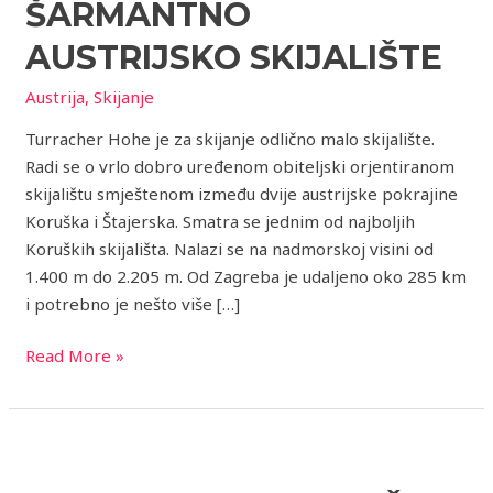
šarmantno
ŠARMANTNO
austrijsko
AUSTRIJSKO SKIJALIŠTE
skijalište
Austrija
,
Skijanje
Turracher Hohe je za skijanje odlično malo skijalište.
Radi se o vrlo dobro uređenom obiteljski orjentiranom
skijalištu smještenom između dvije austrijske pokrajine
Koruška i Štajerska. Smatra se jednim od najboljih
Koruških skijališta. Nalazi se na nadmorskoj visini od
1.400 m do 2.205 m. Od Zagreba je udaljeno oko 285 km
i potrebno je nešto više […]
Read More »
5
najboljih