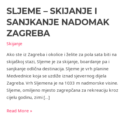
–
SLJEME – SKIJANJE I
skijanje
i
SANJKANJE NADOMAK
sanjkanje
nadomak
ZAGREBA
Zagreba
Skijanje
Ako ste iz Zagreba i okolice i želite za pola sata biti na
skijaškoj stazi, Sljeme je za skijanje, boardanje pa i
sanjkanje odlična destinacija. Sljeme je vrh planine
Medvednice koja se uzdiže iznad sjevernog dijela
Zagreba. Vrh Sljemena je na 1033 m nadmorske visine.
Sljeme, omiljeno mjesto zagrepčana za rekreaciju kroz
cijelu godinu, zimi […]
Read More »