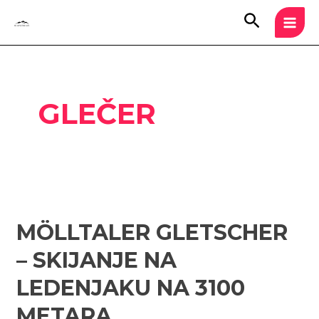
Skip
MAI
Search
to
MEN
content
GLEČER
Mölltaler
Gletscher
MÖLLTALER GLETSCHER
–
skijanje
– SKIJANJE NA
na
ledenjaku
LEDENJAKU NA 3100
na
METARA
3100