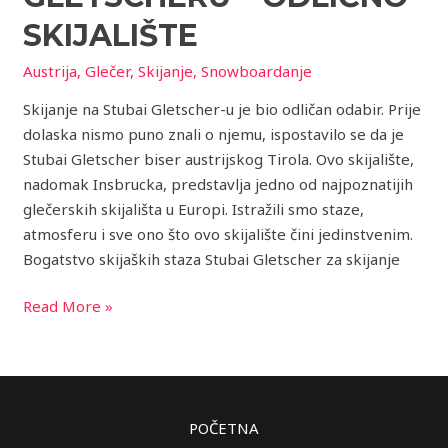
–
Odlično
SKIJALIŠTE
skijalište
Austrija
,
Glečer
,
Skijanje
,
Snowboardanje
Skijanje na Stubai Gletscher-u je bio odličan odabir. Prije
dolaska nismo puno znali o njemu, ispostavilo se da je
Stubai Gletscher biser austrijskog Tirola. Ovo skijalište,
nadomak Insbrucka, predstavlja jedno od najpoznatijih
glečerskih skijališta u Europi. Istražili smo staze,
atmosferu i sve ono što ovo skijalište čini jedinstvenim.
Bogatstvo skijaških staza Stubai Gletscher za skijanje
Read More »
POČETNA