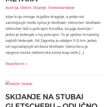
metara
Austrija
,
Glečer
,
Skijanje
,
Snowboardanje
Alpe kriju mnoge skijaške dragulje, a jedan od
zanimljivijih među njima je Molltaler Gletscher. Molltaler
Gletscher leži u pokrajini Koruška, na jugu Austrije i
jedini je ledenjak u toj pokrajini. To je ujedno Hrvatskoj
najbliži ledenjak. Od Zagreba je udaljen 310 km. Jedan
od najznačajnijih atributa Mölltaler Gletschera je
njegova visoka nadmorska visina koja seže […]
Read More »
Skijanje
na
SKIJANJE NA STUBAI
Stubai
Gletscheru
GLETSCHERU – ODLIČNO