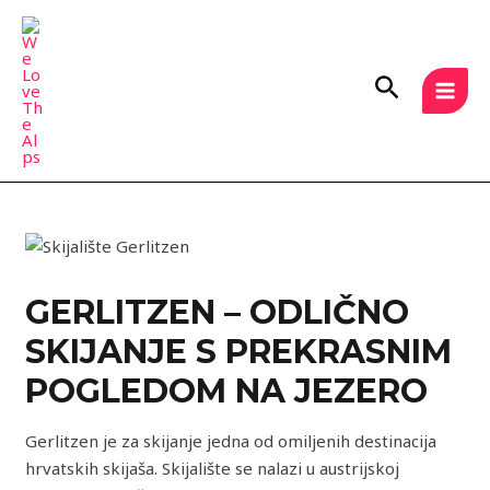
Skip
Post
MAI
to
navigation
MEN
content
Search
GERLITZEN – ODLIČNO
SKIJANJE S PREKRASNIM
POGLEDOM NA JEZERO
Gerlitzen je za skijanje jedna od omiljenih destinacija
hrvatskih skijaša. Skijalište se nalazi u austrijskoj