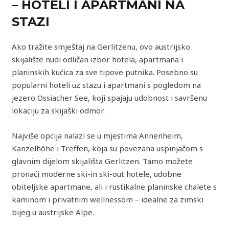
– HOTELI I APARTMANI NA
STAZI
Ako tražite smještaj na Gerlitzenu, ovo austrijsko
skijalište nudi odličan izbor hotela, apartmana i
planinskih kućica za sve tipove putnika. Posebno su
popularni hoteli uz stazu i apartmani s pogledom na
jezero Ossiacher See, koji spajaju udobnost i savršenu
lokaciju za skijaški odmor.
Najviše opcija nalazi se u mjestima Annenheim,
Kanzelhöhe i Treffen, koja su povezana uspinjačom s
glavnim dijelom skijališta Gerlitzen. Tamo možete
pronaći moderne ski-in ski-out hotele, udobne
obiteljske apartmane, ali i rustikalne planinske chalete s
kaminom i privatnim wellnessom – idealne za zimski
bijeg u austrijske Alpe.