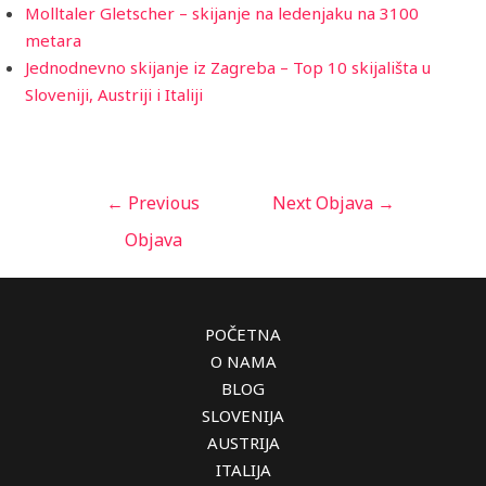
Molltaler Gletscher – skijanje na ledenjaku na 3100
metara
Jednodnevno skijanje iz Zagreba – Top 10 skijališta u
Sloveniji, Austriji i Italiji
←
Previous
Next Objava
→
Objava
POČETNA
O NAMA
BLOG
SLOVENIJA
AUSTRIJA
ITALIJA