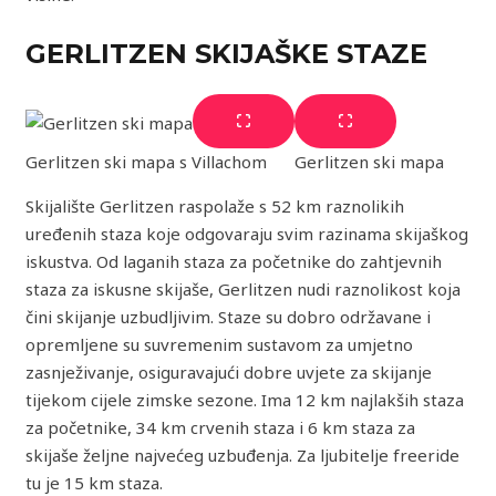
GERLITZEN SKIJAŠKE S
TAZE
Gerlitzen ski mapa s Villachom
Gerlitzen ski mapa
Skijalište Gerlitzen raspolaže s 52 km raznolikih
uređenih staza koje odgovaraju svim razinama skijaškog
iskustva. Od laganih staza za početnike do zahtjevnih
staza za iskusne skijaše, Gerlitzen nudi raznolikost koja
čini skijanje uzbudljivim. Staze su dobro održavane i
opremljene su suvremenim sustavom za umjetno
zasnježivanje, osiguravajući dobre uvjete za skijanje
tijekom cijele zimske sezone. Ima 12 km najlakših staza
za početnike, 34 km crvenih staza i 6 km staza za
skijaše željne najvećeg uzbuđenja. Za ljubitelje freeride
tu je 15 km staza.