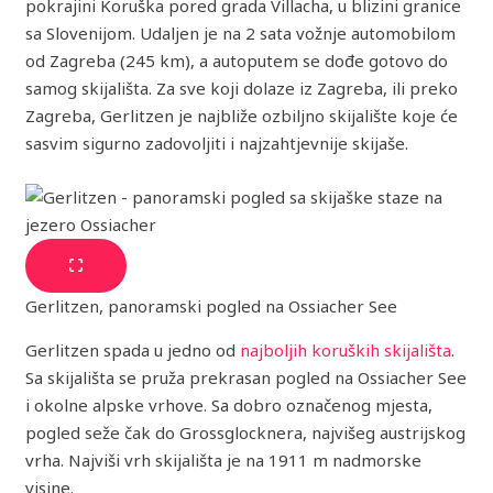
pokrajini Koruška pored grada Villacha, u blizini granice
sa Slovenijom. Udaljen je na 2 sata vožnje automobilom
od Zagreba (245 km), a autoputem se dođe gotovo do
samog skijališta. Za sve koji dolaze iz Zagreba, ili preko
Zagreba, Gerlitzen je najbliže ozbiljno skijalište koje će
sasvim sigurno zadovoljiti i najzahtjevnije skijaše.
Gerlitzen, panoramski pogled na Ossiacher See
Gerlitzen spada u jedno od
najboljih koruških skijališta
.
Sa skijališta se pruža prekrasan pogled na Ossiacher See
i okolne alpske vrhove. Sa dobro označenog mjesta,
pogled seže čak do Grossglocknera, najvišeg austrijskog
vrha. Najviši vrh skijališta je na 1911 m nadmorske
visine.