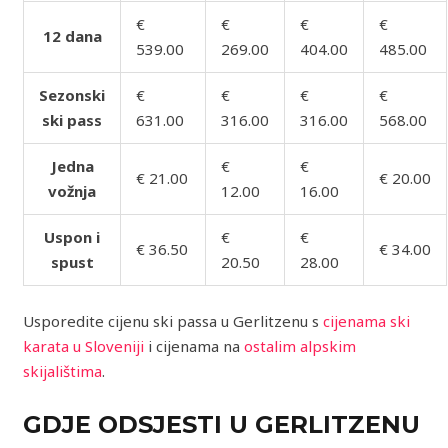
€
€
€
€
12 dana
539.00
269.00
404.00
485.00
Sezonski
€
€
€
€
ski pass
631.00
316.00
316.00
568.00
Jedna
€
€
€ 21.00
€ 20.00
vožnja
12.00
16.00
Uspon i
€
€
€ 36.50
€ 34.00
spust
20.50
28.00
Usporedite cijenu ski passa u Gerlitzenu s
cijenama ski
karata u Sloveniji
i cijenama na
ostalim alpskim
skijalištima
.
GDJE ODSJESTI U GERLITZENU