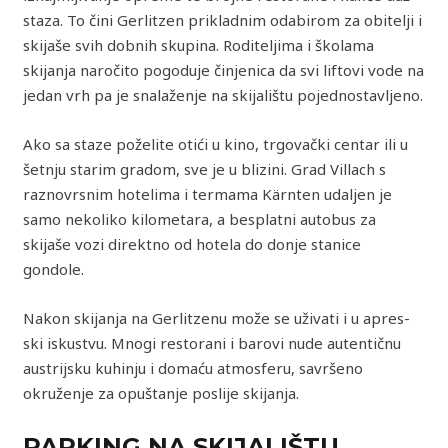
staza. To čini Gerlitzen prikladnim odabirom za obitelji i
skijaše svih dobnih skupina. Roditeljima i školama
skijanja naročito pogoduje činjenica da svi liftovi vode na
jedan vrh pa je snalaženje na skijalištu pojednostavljeno.
Ako sa staze poželite otići u kino, trgovački centar ili u
šetnju starim gradom, sve je u blizini. Grad Villach s
raznovrsnim hotelima i termama Kärnten udaljen je
samo nekoliko kilometara, a besplatni autobus za
skijaše vozi direktno od hotela do donje stanice
gondole.
Nakon skijanja na Gerlitzenu može se uživati i u apres-
ski iskustvu. Mnogi restorani i barovi nude autentičnu
austrijsku kuhinju i domaću atmosferu, savršeno
okruženje za opuštanje poslije skijanja.
PARKING NA SKIJALIŠTU