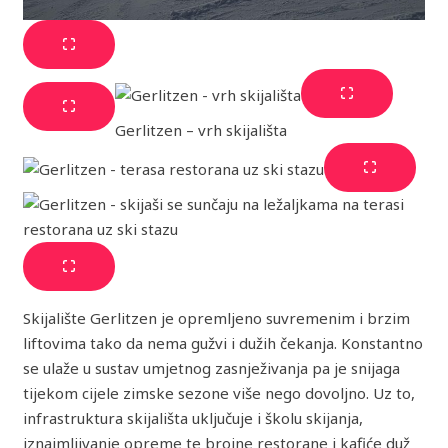
Gerlitzen – vrh skijališta
Skijalište Gerlitzen je opremljeno suvremenim i brzim
liftovima tako da nema gužvi i dužih čekanja. Konstantno
se ulaže u sustav umjetnog zasnježivanja pa je snijaga
tijekom cijele zimske sezone više nego dovoljno. Uz to,
infrastruktura skijališta uključuje i školu skijanja,
iznajmljivanje opreme te brojne restorane i kafiće duž