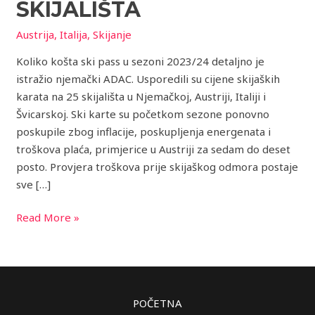
25
SKIJALIŠTA
alpskih
Austrija
,
Italija
,
Skijanje
skijališta
Koliko košta ski pass u sezoni 2023/24 detaljno je
istražio njemački ADAC. Usporedili su cijene skijaških
karata na 25 skijališta u Njemačkoj, Austriji, Italiji i
Švicarskoj. Ski karte su početkom sezone ponovno
poskupile zbog inflacije, poskupljenja energenata i
troškova plaća, primjerice u Austriji za sedam do deset
posto. Provjera troškova prije skijaškog odmora postaje
sve […]
Read More »
POČETNA