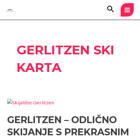
Skip
MAI
Search
to
MEN
content
GERLITZEN SKI
KARTA
Gerlitzen
–
GERLITZEN – ODLIČNO
odlično
skijanje
SKIJANJE S PREKRASNIM
s