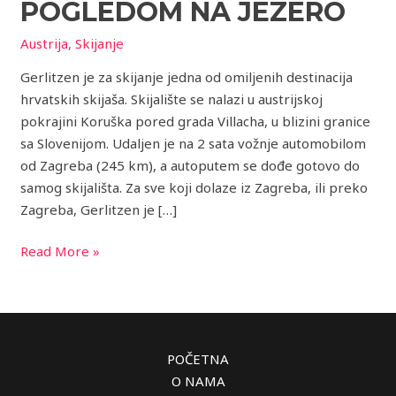
prekrasnim
POGLEDOM NA JEZERO
pogledom
Austrija
,
Skijanje
na
jezero
Gerlitzen je za skijanje jedna od omiljenih destinacija
hrvatskih skijaša. Skijalište se nalazi u austrijskoj
pokrajini Koruška pored grada Villacha, u blizini granice
sa Slovenijom. Udaljen je na 2 sata vožnje automobilom
od Zagreba (245 km), a autoputem se dođe gotovo do
samog skijališta. Za sve koji dolaze iz Zagreba, ili preko
Zagreba, Gerlitzen je […]
Read More »
POČETNA
O NAMA