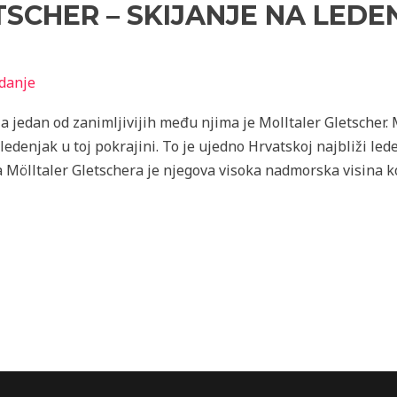
SCHER – SKIJANJE NA LEDE
danje
a jedan od zanimljivijih među njima je Molltaler Gletscher. M
e ledenjak u toj pokrajini. To je ujedno Hrvatskoj najbliži le
a Mölltaler Gletschera je njegova visoka nadmorska visina k