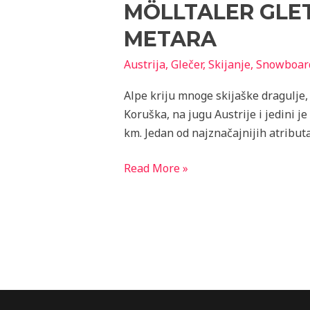
MÖLLTALER GLET
–
skijanje
METARA
na
Austrija
,
Glečer
,
Skijanje
,
Snowboar
ledenjaku
na
Alpe kriju mnoge skijaške dragulje, 
3100
Koruška, na jugu Austrije i jedini j
metara
km. Jedan od najznačajnijih atribut
Read More »