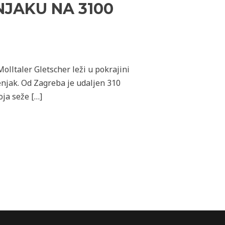
NJAKU NA 3100
olltaler Gletscher leži u pokrajini
denjak. Od Zagreba je udaljen 310
oja seže […]